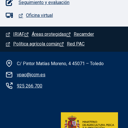
Seguimiento y evaluación
Oficina virtual
Menú del pie
IRIAF
Áreas protegidas
Recamder
Política agrícola común
Red PAC
Información de la institución
C/ Pintor Matías Moreno, 4 45071 – Toledo
vpac@jccm.es
925 266 700
Redes sociales institución