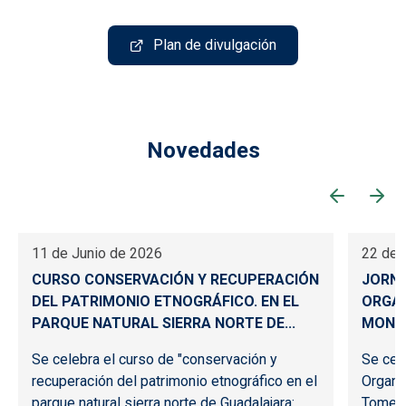
Plan de divulgación
Novedades
11 de Junio de 2026
22 de 
CURSO CONSERVACIÓN Y RECUPERACIÓN
JORNA
DEL PATRIMONIO ETNOGRÁFICO. EN EL
ORGAN
PARQUE NATURAL SIERRA NORTE DE...
MONT
Se celebra el curso de "conservación y
Se cel
recuperación del patrimonio etnográfico en el
Organi
parque natural sierra norte de Guadalajara:
Tomello