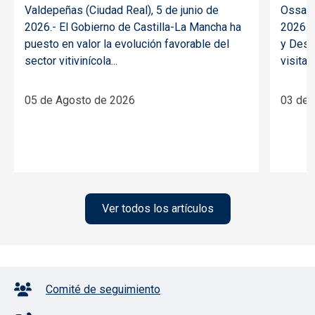
Valdepeñas (Ciudad Real), 5 de junio de
Ossa d
2026.- El Gobierno de Castilla-La Mancha ha
2026.- 
puesto en valor la evolución favorable del
y Desar
sector vitivinícola...
visitado
05 de Agosto de 2026
03 de 
Ver todos los artículos
Pie de página con iconos
Comité de seguimiento