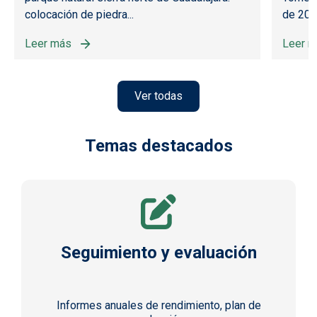
colocación de piedra...
de 2026
IÓN E INFORMACIÓN
erativos
Leer más
Leer 
sobre CURSO CONSERVACIÓN Y RECUPERACIÓN DEL PAT
sobre
Ver todas
Temas destacados
Seguimiento y evaluación
Informes anuales de rendimiento, plan de