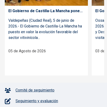
El Gobierno de Castilla-La Mancha pone...
El Gob
Valdepeñas (Ciudad Real), 5 de junio de
Ossa d
2026.- El Gobierno de Castilla-La Mancha ha
2026.- 
puesto en valor la evolución favorable del
y Desar
sector vitivinícola...
visitado
05 de Agosto de 2026
03 de 
Pie de página con iconos
Comité de seguimiento
Seguimiento y evaluación