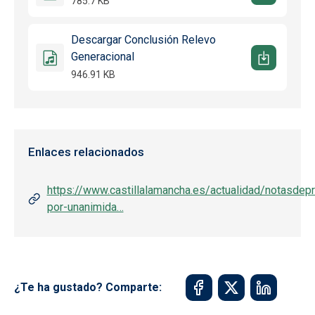
785.7 KB
Descargar Conclusión Relevo
Generacional
946.91 KB
Enlaces relacionados
https://www.castillalamancha.es/actualidad/notasde
por-unanimida…
¿Te ha gustado? Comparte: