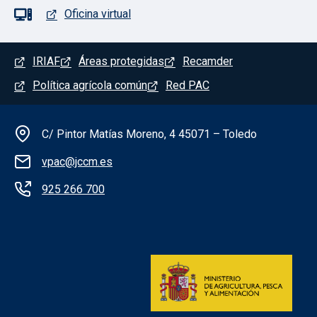
Oficina virtual
Menú del pie
IRIAF
Áreas protegidas
Recamder
Política agrícola común
Red PAC
Información de la institución
C/ Pintor Matías Moreno, 4 45071 – Toledo
vpac@jccm.es
925 266 700
Redes sociales institución