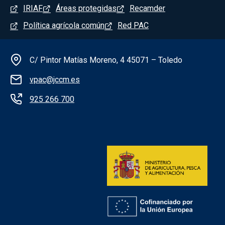
Menú del pie
IRIAF
Áreas protegidas
Recamder
Política agrícola común
Red PAC
Información de la institución
C/ Pintor Matías Moreno, 4 45071 – Toledo
vpac@jccm.es
925 266 700
Redes sociales institución