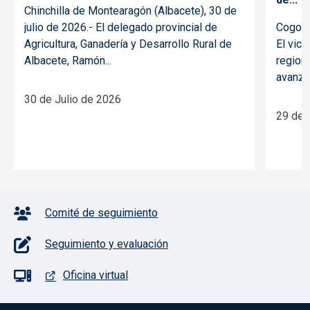
Chinchilla de Montearagón (Albacete), 30 de
julio de 2026.- El delegado provincial de
Cogollu
Agricultura, Ganadería y Desarrollo Rural de
El vic
Albacete, Ramón...
regiona
avanzad
30 de Julio de 2026
29 de 
Pie de página con iconos
Comité de seguimiento
Seguimiento y evaluación
Oficina virtual