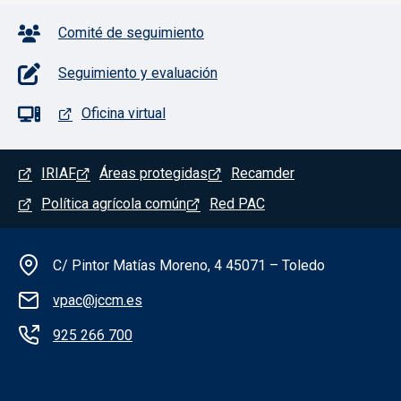
Pie de página con iconos
Comité de seguimiento
Seguimiento y evaluación
Oficina virtual
Menú del pie
IRIAF
Áreas protegidas
Recamder
Política agrícola común
Red PAC
Información de la institución
C/ Pintor Matías Moreno, 4 45071 – Toledo
vpac@jccm.es
925 266 700
Redes sociales institución