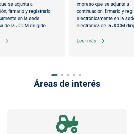
ue se adjunta a
impreso que se adjunta a
ón, firmarlo y registrarlo
continuación, firmarlo y regi
camente en la sede
electrónicamente en la sed
ca de la JCCM dirigido...
electrónica de la JCCM dirig
Leer más
2022 CLM"
ORNADAS DE MUNICIÓN SIN PLOMO EN CAZA MAYOR
sobre JORNADAS DE SEGU
Áreas de interés