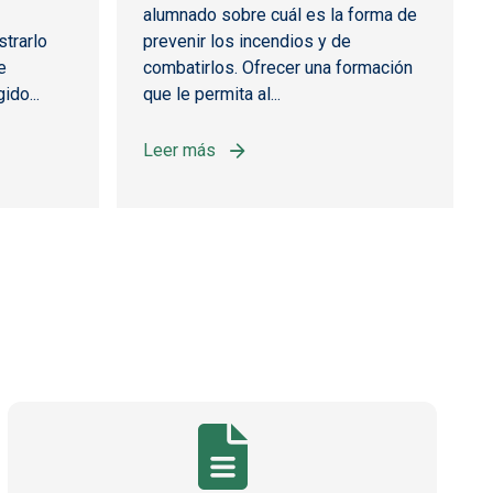
alumnado sobre cuál es la forma de
strarlo
prevenir los incendios y de
e
combatirlos. Ofrecer una formación
ido...
que le permita al...
Leer más
RIDAD DE LOS CAZADORES EN LAS ACTIVIDADES CINEGETIC
sobre CURSO BÁSICO INICIAL EN EXTINCIÓN