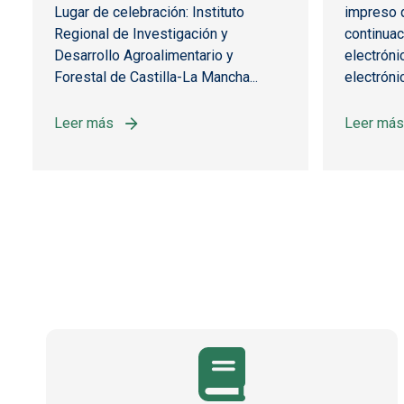
Lugar de celebración: Instituto
impreso q
Regional de Investigación y
continuaci
Desarrollo Agroalimentario y
electróni
Forestal de Castilla-La Mancha...
electróni
Leer más
Leer más
sobre JORNADA "LOGROS Y REFLEXIONES PDR 2014-
sobre J