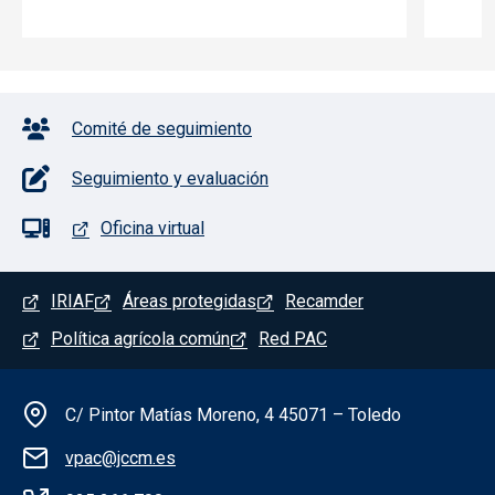
Pie de página con iconos
Comité de seguimiento
Seguimiento y evaluación
Oficina virtual
Menú del pie
IRIAF
Áreas protegidas
Recamder
Política agrícola común
Red PAC
Información de la institución
C/ Pintor Matías Moreno, 4 45071 – Toledo
vpac@jccm.es