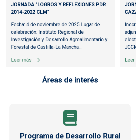
JORNADA "LOGROS Y REFLEXIONES PDR
JORNA
2014-2022 CLM"
CAZA
Fecha: 4 de noviembre de 2025 Lugar de
Inscri
celebración: Instituto Regional de
adjunta
ANSFERENCIA DE CONOCIMIENTOS E INFORMACION 2025
Investigación y Desarrollo Agroalimentario y
electr
Forestal de Castilla-La Mancha...
JCCM di
Leer más
Leer 
sobre JORNADA "LOGROS Y REFLEXIONES PDR 2014-202
sobre
-LA MANCHA
Áreas de interés
Programa de Desarrollo Rural