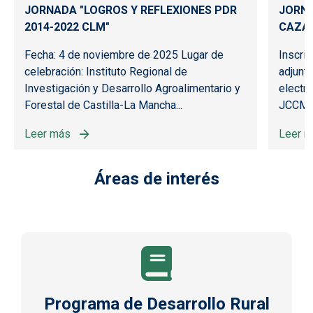
JORNADA "LOGROS Y REFLEXIONES PDR
JORNA
2014-2022 CLM"
CAZA
Fecha: 4 de noviembre de 2025 Lugar de
Inscri
celebración: Instituto Regional de
adjunta
ANSFERENCIA DE CONOCIMIENTOS E INFORMACION 2025
Investigación y Desarrollo Agroalimentario y
electr
Forestal de Castilla-La Mancha...
JCCM di
Leer más
Leer 
sobre JORNADA "LOGROS Y REFLEXIONES PDR 2014-202
sobre
-LA MANCHA
Áreas de interés
Programa de Desarrollo Rural