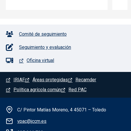
Pie de página con iconos
Comité de seguimiento
Seguimiento y evaluación
Oficina virtual
Menú del pie
IRIAF
Áreas protegidas
Recamder
Política agrícola común
Red PAC
Información de la institución
C/ Pintor Matías Moreno, 4 45071 – Toledo
vpac@jccm.es