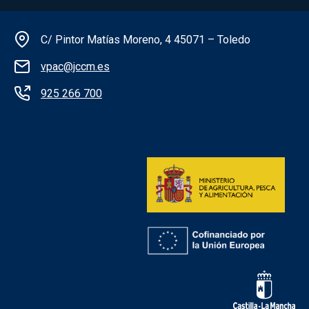
Información de la institución
C/ Pintor Matías Moreno, 4 45071 – Toledo
vpac@jccm.es
925 266 700
Redes sociales institución