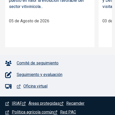
puesto en valor la evolución favorable del
y Desar
sector vitivinícola...
visitado
05 de Agosto de 2026
03 de 
Pie de página con iconos
Comité de seguimiento
Seguimiento y evaluación
Oficina virtual
Menú del pie
IRIAF
Áreas protegidas
Recamder
Política agrícola común
Red PAC