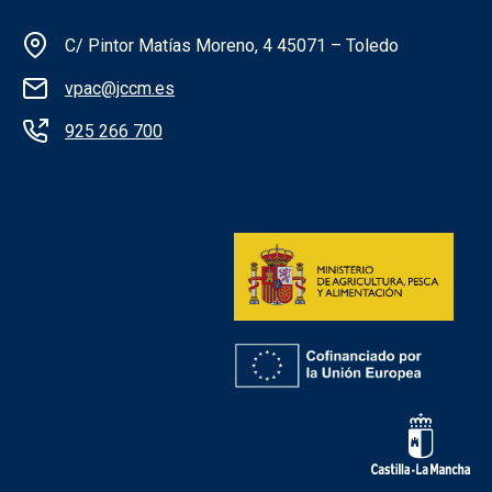
Información de la institución
C/ Pintor Matías Moreno, 4 45071 – Toledo
vpac@jccm.es
925 266 700
Redes sociales institución