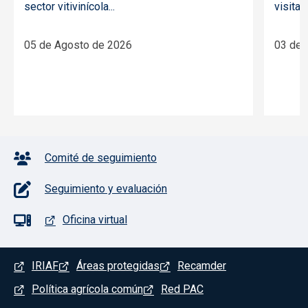
sector vitivinícola...
visitado
05 de Agosto de 2026
03 de 
Pie de página con iconos
Comité de seguimiento
Seguimiento y evaluación
Oficina virtual
Menú del pie
IRIAF
Áreas protegidas
Recamder
Política agrícola común
Red PAC