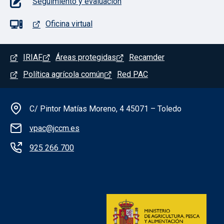
Seguimiento y evaluación
Oficina virtual
Menú del pie
IRIAF
Áreas protegidas
Recamder
Política agrícola común
Red PAC
Información de la institución
C/ Pintor Matías Moreno, 4 45071 – Toledo
vpac@jccm.es
925 266 700
Redes sociales institución