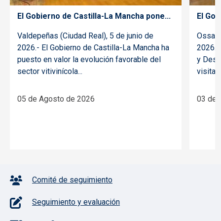
El Gobierno de Castilla-La Mancha pone...
El Gob
Valdepeñas (Ciudad Real), 5 de junio de
Ossa d
2026.- El Gobierno de Castilla-La Mancha ha
2026.- 
puesto en valor la evolución favorable del
y Desar
sector vitivinícola...
visitado
05 de Agosto de 2026
03 de 
Pie de página con iconos
Comité de seguimiento
Seguimiento y evaluación