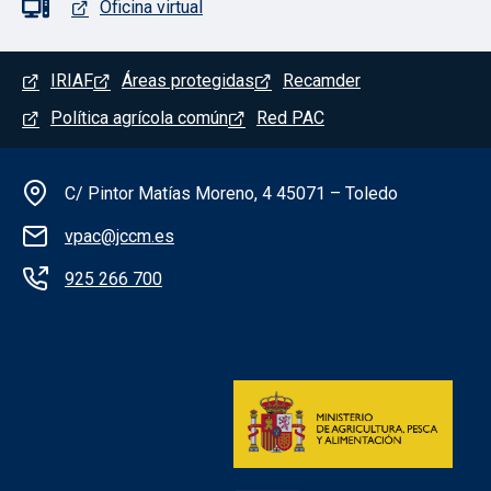
Oficina virtual
Menú del pie
IRIAF
Áreas protegidas
Recamder
Política agrícola común
Red PAC
Información de la institución
C/ Pintor Matías Moreno, 4 45071 – Toledo
vpac@jccm.es
925 266 700
Redes sociales institución