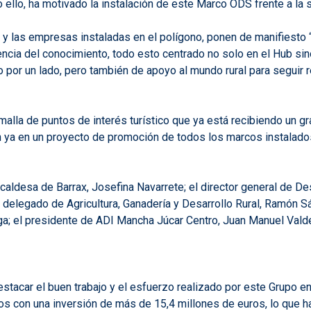
o ello, ha motivado la instalación de este Marco ODS frente a la 
y las empresas instaladas en el polígono, ponen de manifiesto “l
encia del conocimiento, todo esto centrado no solo en el Hub s
 por un lado, pero también de apoyo al mundo rural para seguir 
malla de puntos de interés turístico que ya está recibiendo un g
a en un proyecto de promoción de todos los marcos instalados e
caldesa de Barrax, Josefina Navarrete; el director general de De
delegado de Agricultura, Ganadería y Desarrollo Rural, Ramón Sá
el presidente de ADI Mancha Júcar Centro, Juan Manuel Valdelvi
estacar el buen trabajo y el esfuerzo realizado por este Grupo 
s con una inversión de más de 15,4 millones de euros, lo que ha 