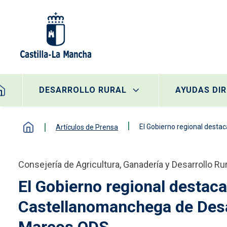
Pasar al contenido principal
egación principal
DESARROLLO RURAL
AYUDAS DI
El Gobierno regional destaca al G
Artículos de Prensa
Consejería de Agricultura, Ganadería y Desarrollo Ru
El Gobierno regional destac
Castellanomanchega de Desar