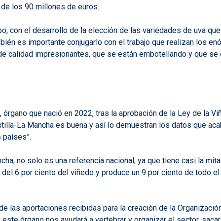
a de los 90 millones de euros.
mpo, con el desarrollo de la elección de las variedades de uva qu
ambién es importante conjugarlo con el trabajo que realizan los
de calidad impresionantes, que se están embotellando y que se 
a, órgano que nació en 2022, tras la aprobación de la Ley de la V
Castilla-La Mancha es buena y así lo demuestran los datos que ac
 países”.
ha, no solo es una referencia nacional, ya que tiene casi la mita
 del 6 por ciento del viñedo y produce un 9 por ciento de todo e
de las aportaciones recibidas para la creación de la Organización
ste órgano nos ayudará a vertebrar y organizar el sector, sacar 