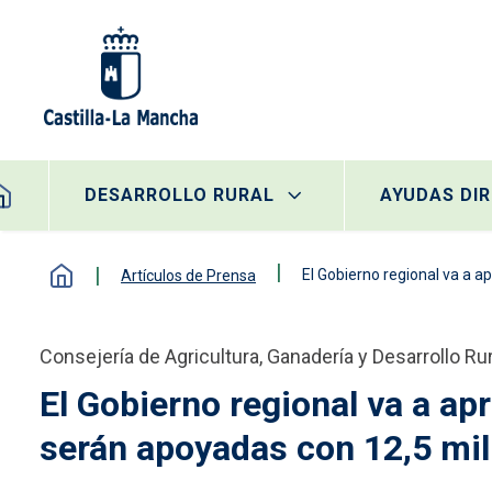
Pasar al contenido principal
egación principal
DESARROLLO RURAL
AYUDAS DI
El Gobierno regional va a a
Artículos de Prensa
Consejería de Agricultura, Ganadería y Desarrollo Rur
El Gobierno regional va a ap
serán apoyadas con 12,5 mil