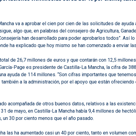
ancha va a aprobar el cien por cien de las solicitudes de ayuda 
gue, algo que, en palabras del consejero de Agricultura, Ganaderí
Consejería han desarrollado para poder aprobarlos todos”. Así lo
donde ha explicado que hoy mismo se han comenzado a enviar las
n total de 26,7 millones de euros y que contarán con 12,5 millon
García-Page es presidente de Castilla-La Mancha, la cifra de 38
una ayuda de 114 millones. “Son cifras importantes que tenemos 
; y también a la administración, por el apoyo que están ofrecien
ado acompañada de otros buenos datos, relativos a las existencia
a 31 de mayo, en Castilla-La Mancha había 9,4 millones de hectól
, un 30 por ciento menos que el año pasado.
cha las ha aumentado casi un 40 por ciento, tanto en volumen com