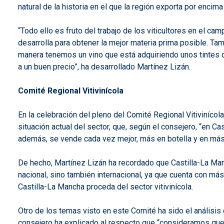
natural de la historia en el que la región exporta por encim
“Todo ello es fruto del trabajo de los viticultores en el ca
desarrolla para obtener la mejor materia prima posible. T
manera tenemos un vino que está adquiriendo unos tintes 
a un buen precio”, ha desarrollado Martínez Lizán.
Comité Regional Vitivinícola
En la celebración del pleno del Comité Regional Vitivinícol
situación actual del sector, que, según el consejero, “en 
además, se vende cada vez mejor, más en botella y en más
De hecho, Martínez Lizán ha recordado que Castilla-La Manc
nacional, sino también internacional, ya que cuenta con más
Castilla-La Mancha proceda del sector vitivinícola.
Otro de los temas visto en este Comité ha sido el análisis 
consejero ha explicado al respecto que “consideramos que e