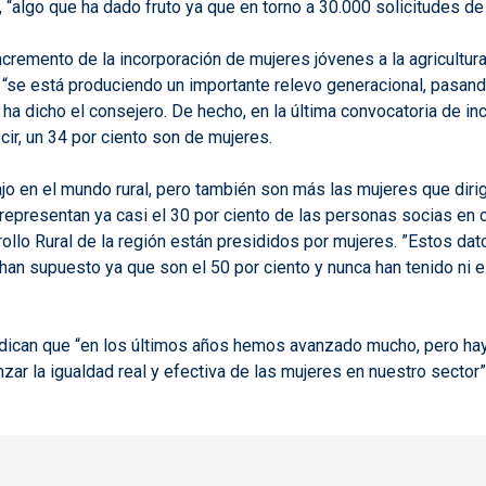
 “algo que ha dado fruto ya que en torno a 30.000 solicitudes de 
ncremento de la incorporación de mujeres jóvenes a la agricultur
, “se está produciendo un importante relevo generacional, pasand
a dicho el consejero. De hecho, en la última convocatoria de in
ir, un 34 por ciento son de mujeres.
o en el mundo rural, pero también son más las mujeres que dirig
 representan ya casi el 30 por ciento de las personas socias en
llo Rural de la región están presididos por mujeres. ”Estos da
han supuesto ya que son el 50 por ciento y nunca han tenido ni el
ndican que “en los últimos años hemos avanzado mucho, pero hay 
ar la igualdad real y efectiva de las mujeres en nuestro sector”