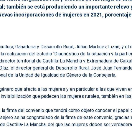
tal; también se está produciendo un importante relevo
nuevas incorporaciones de mujeres en 2021, porcentaje
ultura, Ganadería y Desarrollo Rural, Julián Martínez Lizán, y el
la realización del estudio ‘Diagnóstico de la situación y la part
irector territorial de Castilla-La Mancha y Extremadura de CaixaB
íaz; el director general de Desarrollo Rural, José Juan Fernández
onal de la Unidad de Igualdad de Género de la Consejería.
nero que afecta a las mujeres y en particular a las que viven en 
a invisibilización que padecen las mujeres rurales, también en las
s la firma del convenio que tendrá como objeto conocer el papel d
sejero se ha congratulado de la firma de este convenio, gracias a
 de Castilla-La Mancha, del que las mujeres deben ser verdadera