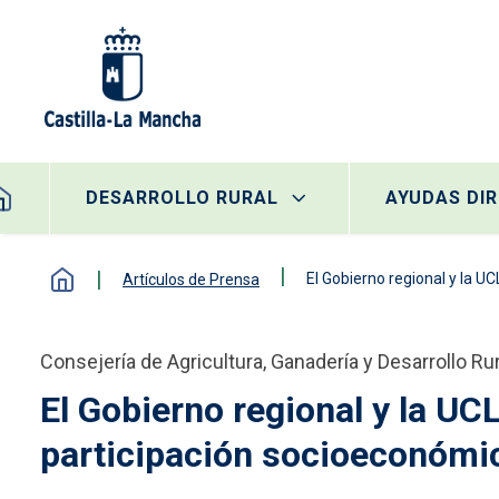
Pasar al contenido principal
egación principal
DESARROLLO RURAL
AYUDAS DI
El Gobierno regional y la U
Artículos de Prensa
Consejería de Agricultura, Ganadería y Desarrollo Rur
El Gobierno regional y la UC
participación socioeconómic