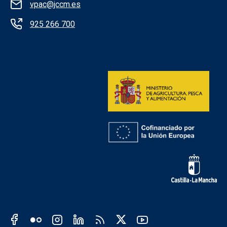
vpac@jccm.es
925 266 700
Redes sociales institución
Redes sociales JCCM