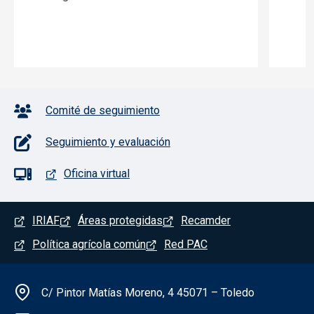
Pie de página con iconos
Comité de seguimiento
Seguimiento y evaluación
Oficina virtual
Menú del pie
IRIAF
Áreas protegidas
Recamder
Política agrícola común
Red PAC
Información de la institución
C/ Pintor Matías Moreno, 4 45071 – Toledo