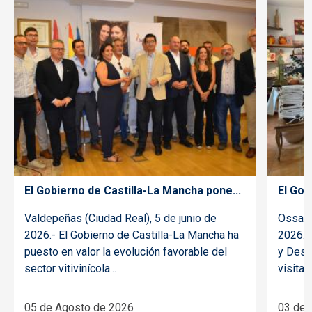
El Gobierno de Castilla-La Mancha pone...
El Gob
Valdepeñas (Ciudad Real), 5 de junio de
Ossa d
2026.- El Gobierno de Castilla-La Mancha ha
2026.- 
puesto en valor la evolución favorable del
y Desar
sector vitivinícola...
visitado
05 de Agosto de 2026
03 de 