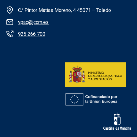
Información de la institución
C/ Pintor Matías Moreno, 4 45071 – Toledo
vpac@jccm.es
925 266 700
Redes sociales institución