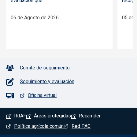
evaluación que...
recoger
06 de Agosto de 2026
05 de 
Pie de página con iconos
Comité de seguimiento
Seguimiento y evaluación
Oficina virtual
Menú del pie
IRIAF
Áreas protegidas
Recamder
Política agrícola común
Red PAC