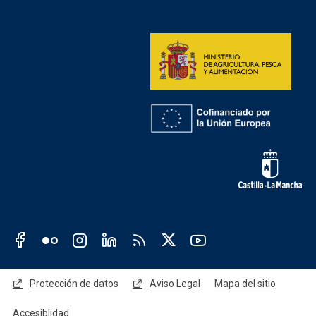
Redes sociales institución
Redes sociales JCCM
Menú legal
Protección de datos
Aviso Legal
Mapa del sitio
Accesiblidad