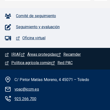
Pie de página con iconos
Comité de seguimiento
Seguimiento y evaluación
Oficina virtual
Menú del pie
IRIAF
Áreas protegidas
Recamder
Política agrícola común
Red PAC
Información de la institución
C/ Pintor Matías Moreno, 4 45071 – Toledo
vpac@jccm.es
925 266 700