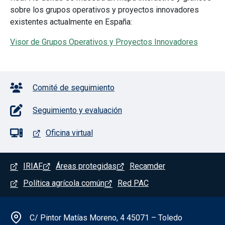
sobre los grupos operativos y proyectos innovadores
existentes actualmente en España:
Visor de Grupos Operativos y Proyectos Innovadores
Pie de página con iconos
Comité de seguimiento
Seguimiento y evaluación
Oficina virtual
Menú del pie
IRIAF
Áreas protegidas
Recamder
Política agrícola común
Red PAC
Información de la institución
C/ Pintor Matías Moreno, 4 45071 – Toledo