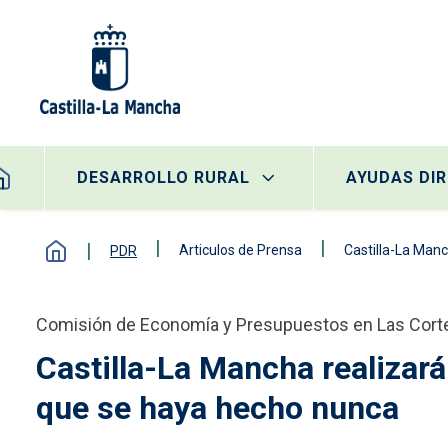
Pasar al contenido principal
egación principal
DESARROLLO RURAL
AYUDAS DI
Articulos de Prensa
Castilla-La Manc
PDR
Comisión de Economía y Presupuestos en Las Cort
Castilla-La Mancha realizará
que se haya hecho nunca