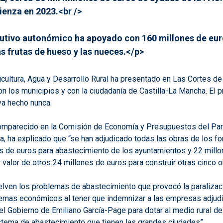
ienza en 2023.<br />
ecutivo autonómico ha apoyado con 160 millones de euro
as frutas de hueso y las nueces.</p>
cultura, Agua y Desarrollo Rural ha presentado en Las Cortes d
os municipios y con la ciudadanía de Castilla-La Mancha. El pró
ya hecho nunca.
a comparecido en la Comisión de Economía y Presupuestos del Pa
a, ha explicado que “se han adjudicado todas las obras de los 
es de euros para abastecimiento de los ayuntamientos y 22 mill
valor de otros 24 millones de euros para construir otras cinco 
uelven los problemas de abastecimiento que provocó la paralizac
as económicos al tener que indemnizar a las empresas adjudicat
 Gobierno de Emiliano García-Page para dotar al medio rural de 
istema de abastecimiento que tienen las grandes ciudades”.