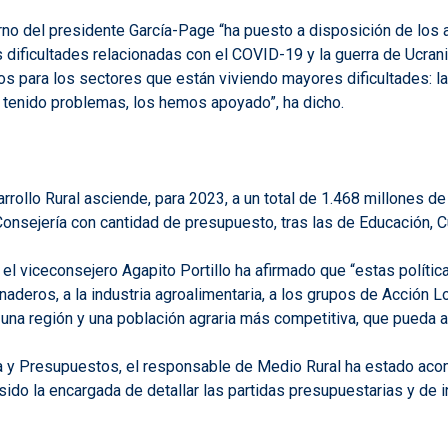
no del presidente García-Page “ha puesto a disposición de los 
las dificultades relacionadas con el COVID-19 y la guerra de Ucran
s para los sectores que están viviendo mayores dificultades: la
 tenido problemas, los hemos apoyado”, ha dicho.
rrollo Rural asciende, para 2023, a un total de 1.468 millones de
Consejería con cantidad de presupuesto, tras las de Educación, C
el viceconsejero Agapito Portillo ha afirmado que “estas polític
aderos, a la industria agroalimentaria, a los grupos de Acción Lo
er una región y una población agraria más competitiva, que pueda a
a y Presupuestos, el responsable de Medio Rural ha estado acom
 sido la encargada de detallar las partidas presupuestarias y de 