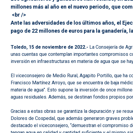
millones más al año en el nuevo periodo, que com
<br />
Ante las adversidades de los últimos años, el Ej
pago de 22 millones de euros para la ganadería, l
Toledo, 15 de noviembre de 2022.-
La Consejería de Agri
unas cuentas que contemplan importantes compromisos con l
inversión en infraestructuras en materia de agua que se ha
El viceconsejero de Medio Rural, Agapito Portillo, que h
Francisco Martínez Arroyo, que se encuentra de baja médic
materia de agua”. Esto supone la inversión de once millon
aguas residuales. Además, se destinan fondos propios por 
Gracias a estas obras se garantiza la depuración y se res
Dolores de Cospedal, que además generaron graves problem
destacado el viceconsejero, “demuestran el compromiso del
tengan agua en calidad y cantidad suficiente y el mismo s