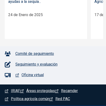
ayudas a la sequía...
Agricul
24 de Enero de 2025
17 de 
Pie de página con iconos
Comité de seguimiento
Seguimiento y evaluación
Oficina virtual
Menú del pie
IRIAF
Áreas protegidas
Recamder
Política agrícola común
Red PAC