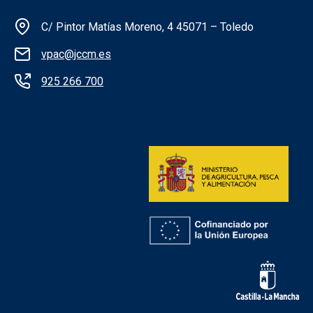
Información de la institución
C/ Pintor Matías Moreno, 4 45071 – Toledo
vpac@jccm.es
925 266 700
Redes sociales institución