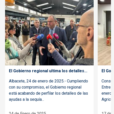
El Gobierno regional ultima los detalles...
El Gob
Albacete, 24 de enero de 2025.- Cumpliendo
Consue
con su compromiso, el Gobierno regional
Entre 
está acabando de perfilar los detalles de las
enero 
ayudas a la sequía...
Agricul
24 de Enero de 2025
17 de 