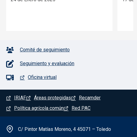
Pie de página con iconos
Comité de seguimiento
Seguimiento y evaluación
Oficina virtual
Menú del pie
IRIAF
Áreas protegidas
Recamder
Política agrícola común
Red PAC
Información de la institución
C/ Pintor Matías Moreno, 4 45071 – Toledo