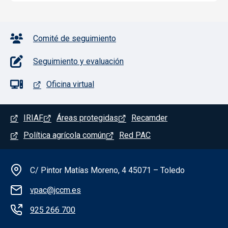
Pie de página con iconos
Comité de seguimiento
Seguimiento y evaluación
Oficina virtual
Menú del pie
IRIAF
Áreas protegidas
Recamder
Política agrícola común
Red PAC
Información de la institución
C/ Pintor Matías Moreno, 4 45071 – Toledo
vpac@jccm.es
925 266 700