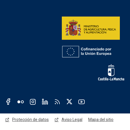
Redes sociales institución
Redes sociales JCCM
Menú legal
Protección de datos
Aviso Legal
Mapa del sitio