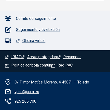
Pie de página con iconos
Comité de seguimiento
Seguimiento y evaluación
Oficina virtual
Menú del pie
IRIAF
Áreas protegidas
Recamder
Política agrícola común
Red PAC
Información de la institución
C/ Pintor Matías Moreno, 4 45071 – Toledo
vpac@jccm.es
925 266 700