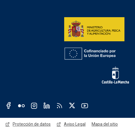
Redes sociales institución
Redes sociales JCCM
Menú legal
Protección de datos
Aviso Legal
Mapa del sitio