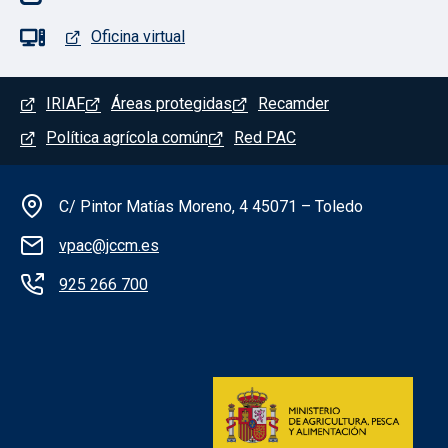
Oficina virtual
Menú del pie
IRIAF
Áreas protegidas
Recamder
Política agrícola común
Red PAC
Información de la institución
C/ Pintor Matías Moreno, 4 45071 – Toledo
vpac@jccm.es
925 266 700
Redes sociales institución