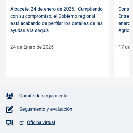
Albacete, 24 de enero de 2025.- Cumpliendo
Consue
con su compromiso, el Gobierno regional
Entre 
está acabando de perfilar los detalles de las
enero 
ayudas a la sequía...
Agricul
24 de Enero de 2025
17 de 
Pie de página con iconos
Comité de seguimiento
Seguimiento y evaluación
Oficina virtual