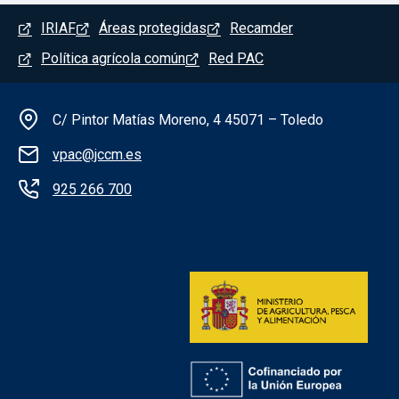
Menú del pie
IRIAF
Áreas protegidas
Recamder
Política agrícola común
Red PAC
Información de la institución
C/ Pintor Matías Moreno, 4 45071 – Toledo
vpac@jccm.es
925 266 700
Redes sociales institución