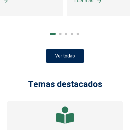
Leer más
PATRIMONIO ETNOGRÁFICO. EN EL PARQUE NATURAL SIERRA
ORNADA DE SEGURIDAD Y ORGANIZACIÓN DE BATIDAS Y MON
sobre CURSO EDUCACIÓN 
Ver todas
Temas destacados